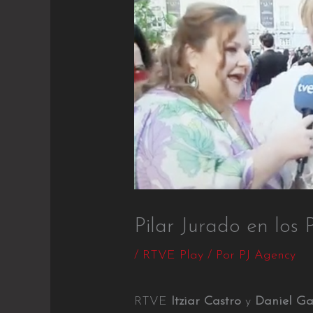
Pilar Jurado en los 
/
RTVE Play
/ Por
PJ Agency
RTVE
Itziar Castro
y
Daniel Ga