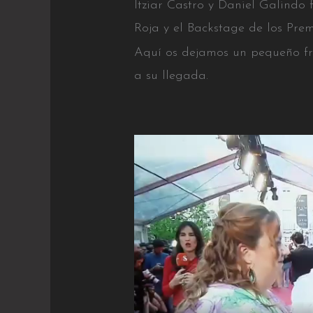
Itziar Castro y Daniel Galindo
Roja y el Backstage de los Prem
Aquí os dejamos un pequeño fra
a su llegada.