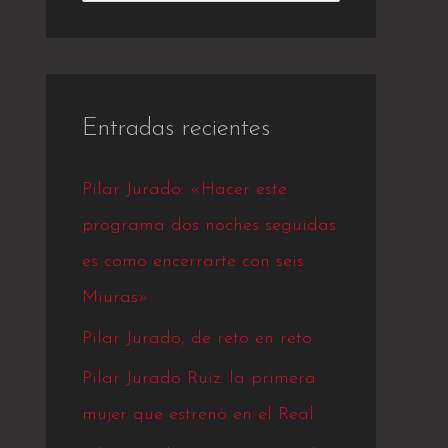
u
s
c
Entradas recientes
a
r
Pilar Jurado: «Hacer este
p
programa dos noches seguidas
o
es como encerrarte con seis
r
Miuras»
:
Pilar Jurado, de reto en reto
Pilar Jurado Ruiz: la primera
mujer que estrenó en el Real