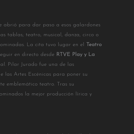
 se abrió para dar paso a esos galardones
s tablas; teatro, musical, danza, circo o
nominadas. La cita tuvo lugar en el
Teatro
eguir en directo desde
RTVE Play y La
l. Pilar Jurado fue una de las
 las Artes Escénicas para poner su
ste emblemático teatro. Tras su
nominados la mejor producción lírica y