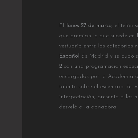
El
lunes 27 de marzo
, el telón
que premian lo que sucede en la
vestuario entre las categorías 
Español
de Madrid y se pudo s
2
con una programación especia
encargadas por la Academia de
talento sobre el escenario de e
interpretación, presentó a los 
desveló a la ganadora.